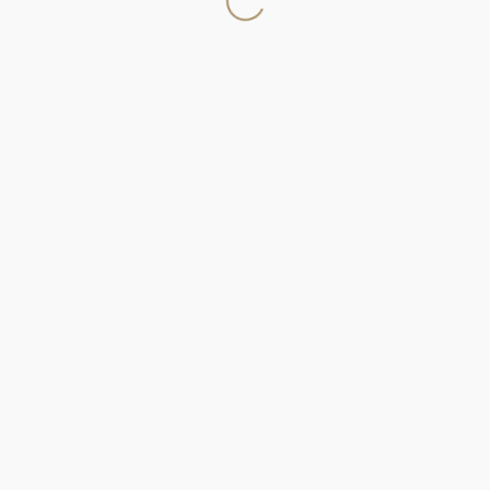
Copyright © 2017 Gasoc Abogados | Todos los derechos
reservados.
Contáctanos